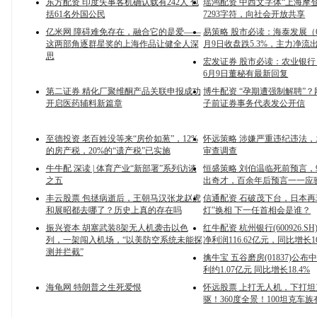
东方配资 印度失事客机确认载有242人 包
瑶鸿配资 中西文字体“上海摩
括61名外国公民
7293字符，向社会开放共享
亿米网 障碍难免存在，融合它的是爱——
易策略 股市必读：海泰发展（60
这两部角逐群星奖的上海作品让健全人深
月9日收盘跌5.3%，主力净流出1
思
宏发证券 股市必读：农业银行（6
6月9日董秘有最新回复
第二证券 精化厂聚维酮产品关联申报成功
博牛配资 “孕期遭强制解聘”
开启医药辅料新篇章
子前证券事务代表发公开信
至德投资 老百姓没等来“房价如葱”，12%
怀远策略 涉嫌严重违纪违法
的房产税，20%的“遗产税”已实施
审查调查
牛牛配 深读 | 体育产业“新部署”系列访谈
恒盛策略 刘伯温临死前预言，
之五
出奇才，百余年后预言一一应
丰云股票 包拯病逝后，王朝马汉张龙赵虎
信通配资 石破茂下台，日本再
和展昭都去哪了？历史上真的存在吗
灯”换相 下一任首相会是谁？
振兴资本 胡塞武装8架无人机袭击以色
红牛配资 杭州银行(600926.S
列，一架闯入机场，“以美防空系统未能探
净利润116.62亿元，同比增长16
测并拦截”
擒牛宝 五谷磨房(01837)公布
利约1.07亿元 同比增长18.4%
海龟网 特朗普之生死爱恨
怀远股票 上打无人机，下打
驱！360度全景！100坦克车