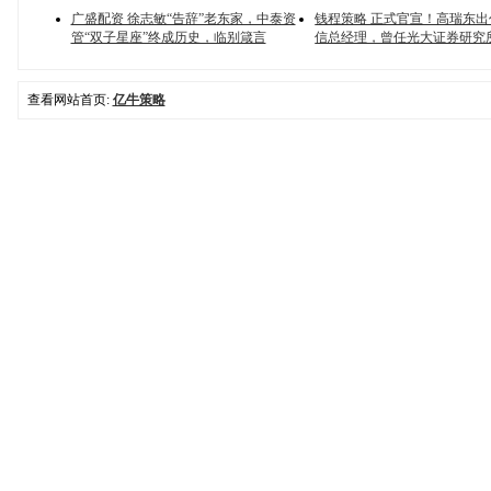
广盛配资 徐志敏“告辞”老东家，中泰资
钱程策略 正式官宣！高瑞东
管“双子星座”终成历史，临别箴言
信总经理，曾任光大证券研究
查看网站首页:
亿牛策略