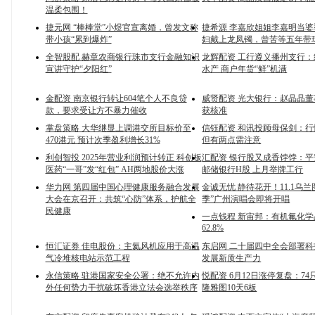
温柔包围！
捷元网 “棒棒堂”小煜官宣离婚，曾发文称
捷希源 李嘉欣姐姐李嘉明当
带小孩“累到爆炸”
妇戴上龙凤镯，曾苦等五年带
全智股配 赫章农商银行珠市支行金融知识
龙辉配资 工行遵义播州支行
宣讲守护“夕阳红”
水产 商户年货“鲜”机满
金配资 南京银行转让604笔个人不良贷
威贤配资 光大银行：赵晶晶
款，要求受让方不暴力催收
获核准
掌盘策略 大华继显上调港交所目标价至
信钰配资 和讯投顾母保剑：
470港元 预计次季盈利增长31%
但有两点需注意
利创智投 2025年营业利润预计转正 科创板
汇配资 银行股又成香饽饽：
医药“一哥”发“红包” AH两地股价大涨
邮储银行H股 上月举牌工行
华力网 第四届中国心理健康服务融合发展
金诚无忧 静待花开！11.1乌兰
大会在京召开：共筑“心防”体系，护航全
季”广州演唱会即将开唱
民健康
一点钱程 新宙邦：有机氟化
62.8%
恒汇证券 佳电股份：主氦风机应用于高温
东启网 二十届四中全会部署
气冷堆核电站示范工程
发展新质生产力
永信策略 驻港国家安全公署：绝不允许内
悦配资 6月12日涨停复盘：74
外任何势力干扰破坏香港立法会选举秩序
隆雅图10天6板