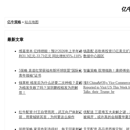
亿牛
亿牛策略
»
站点地图
最新文章
维嘉资本 亿纬锂能：预计2026年上半年净
钱盈配 谷歌将投资15亿美元
利31.3亿元-33.71亿元 同比增长95%-110%
数据中心园区
5策略 袁道红荣获福布斯环球联盟“国际化
智赢策略 双增领跑！康师傅
青年领袖”证书
钱掌柜 植发后为什么还要二次种植？是因
涨8 China&#39;s Vice Commerce 
Reported to Visit US This Week 
为植发失败了吗？深圳鹏程植发为您解
Talks_their_Trump_be
答！
红牛配资 纣王自焚而死，武王向尸体射三
优配送 三星堆五大未解之谜
箭，用黄钺斩其首，为何要这么操作
被揭开，或许真的会颠覆华夏
间群策略 家居色彩选得好，每天回家都被
天平配资 高品质西服定制，